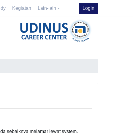
udy
Kegiatan
Lain-lain
Login
da sebaiknya melamar lewat system.