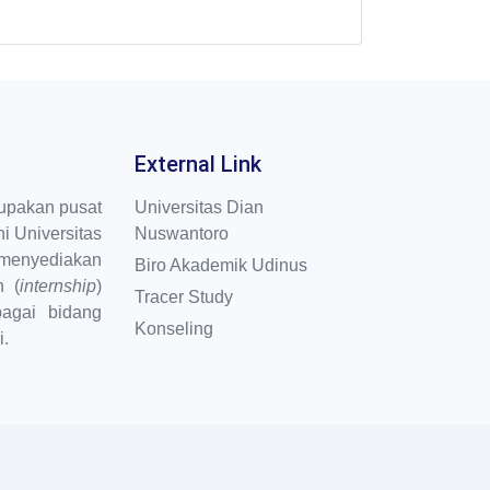
External Link
pakan pusat
Universitas Dian
i Universitas
Nuswantoro
menyediakan
Biro Akademik Udinus
n (
internship
)
Tracer Study
bagai bidang
Konseling
i.