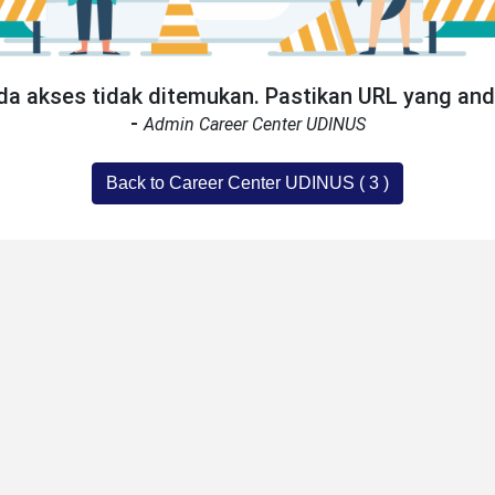
a akses tidak ditemukan. Pastikan URL yang an
-
Admin Career Center UDINUS
Back to Career Center UDINUS (
3
)