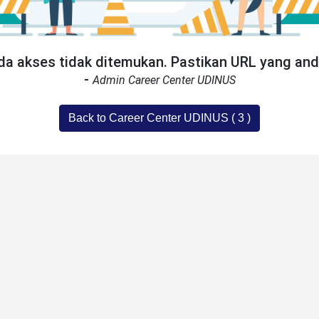
a akses tidak ditemukan. Pastikan URL yang an
-
Admin Career Center UDINUS
Back to Career Center UDINUS (
3
)