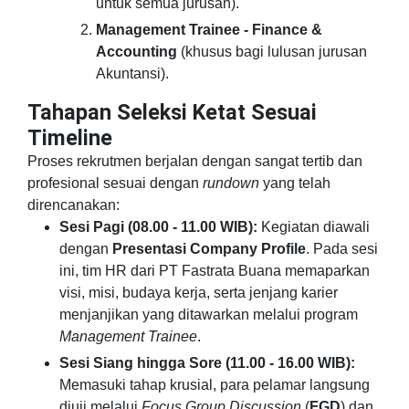
untuk semua jurusan).
Management Trainee - Finance &
Accounting
(khusus bagi lulusan jurusan
Akuntansi).
Tahapan Seleksi Ketat Sesuai
Timeline
Proses rekrutmen berjalan dengan sangat tertib dan
profesional sesuai dengan
rundown
yang telah
direncanakan:
Sesi Pagi (08.00 - 11.00 WIB):
Kegiatan diawali
dengan
Presentasi Company Profile
. Pada sesi
ini, tim HR dari PT Fastrata Buana memaparkan
visi, misi, budaya kerja, serta jenjang karier
menjanjikan yang ditawarkan melalui program
Management Trainee
.
Sesi Siang hingga Sore (11.00 - 16.00 WIB):
Memasuki tahap krusial, para pelamar langsung
diuji melalui
Focus Group Discussion
(
FGD
) dan